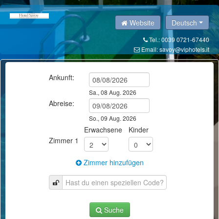
Website
Deutsch
Tel.: 0039 0721-67440
Email:
savoy@viphotels.it
Ankunft:
Sa., 08 Aug. 2026
Abreise:
So., 09 Aug. 2026
Erwachsene
Kinder
Zimmer
1
Zimmer hinzufügen
Suche